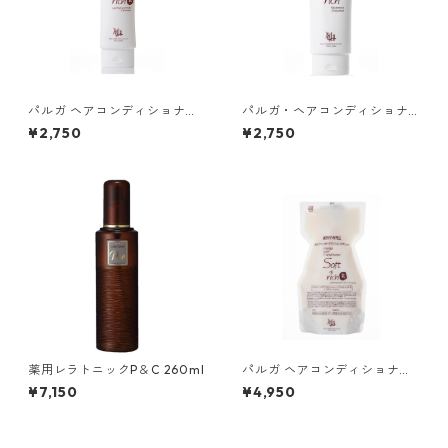
パルガ ヘアコンディショナー
パルガ・ヘアコンディショナ
ソフト＆リッチR（本体 210
ー アクア＆リッチ（本体 210
¥2,750
¥2,750
g）
g)
薬用レラトニックP＆C 260ml
パルガ ヘアコンディショナー
ソフト＆リッチR（詰替用 50
¥7,150
¥4,950
0g）