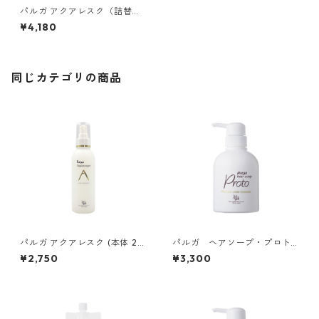
パルガ アクアレスク（詰替用
500mL）
¥4,180
同じカテゴリの商品
パルガ アクアレスク (本体 20
パルガ ヘアソープ・プロト
0mL)
（本体 250mL）
¥2,750
¥3,300